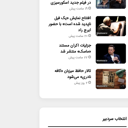
در فیلم جدید اسکورسیزی
19 ساعت پیش
افتتاح نمایش «یک فیل
ناپدید شده است» با حضور
ایرج راد
20 ساعت پیش
جزئیات اکران مستند
«ماسک» منتشر شد
22 ساعت پیش
تالار حافظ میزبان «کافه
نادری» می‌شود
2 روز پیش
انتخاب سردبیر