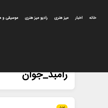
خانه
اخبار
میز هنری
رادیو میز هنری
موسیقی و ه
خانه
/
رامبد_جوان
رامبد_جوان
اخبار