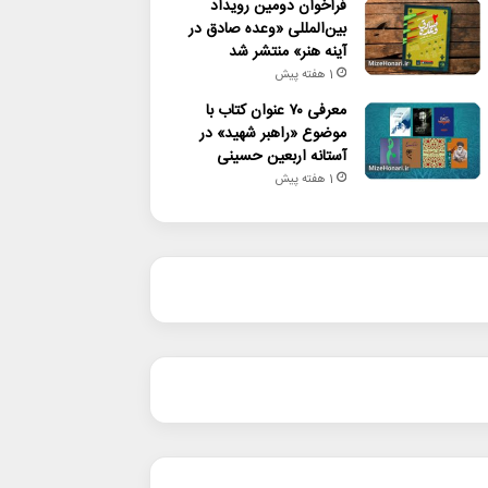
فراخوان دومین رویداد
بین‌المللی «وعده صادق در
آینه هنر» منتشر شد
1 هفته پیش
معرفی ۷۰ عنوان کتاب با
موضوع «راهبر شهید» در
آستانه اربعین حسینی
1 هفته پیش