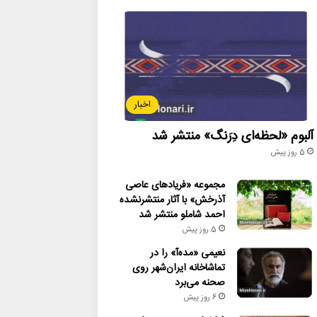
اخبار
آلبوم «لحظه‌ای دِرَنگ» منتشر شد
5 روز پیش
مجموعه «فریادهای عاصی
آذرخش» با آثار منتشرنشده
احمد شاملو منتشر شد
5 روز پیش
نعیمی «مده‌آ» را در
تماشاخانه ایران‌شهر روی
صحنه می‌برد
6 روز پیش