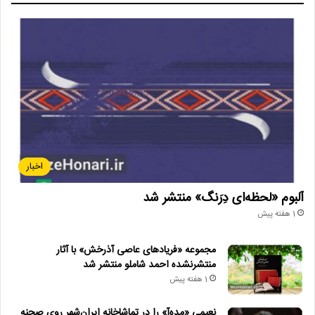
اخبار
آلبوم «لحظه‌ای دِرَنگ» منتشر شد
1 هفته پیش
مجموعه «فریادهای عاصی آذرخش» با آثار
منتشرنشده احمد شاملو منتشر شد
1 هفته پیش
نعیمی «مده‌آ» را در تماشاخانه ایران‌شهر روی صحنه