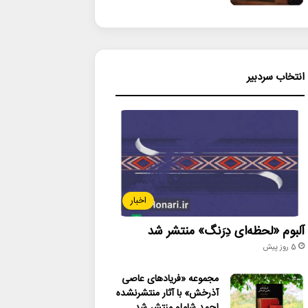
انتخاب سردبیر
اخبار
آلبوم «لحظه‌ای دِرَنگ» منتشر شد
5 روز پیش
مجموعه «فریادهای عاصی
آذرخش» با آثار منتشرنشده
احمد شاملو منتشر شد