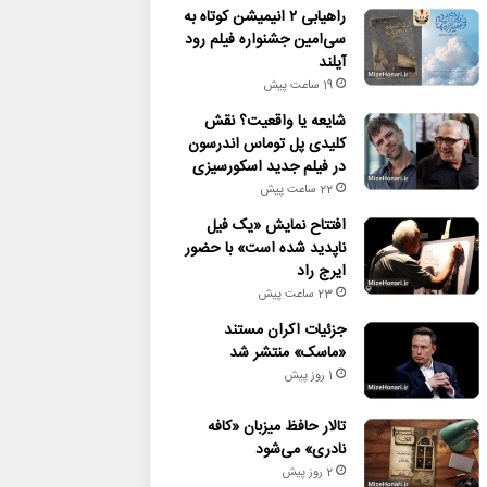
راهیابی ۲ انیمیشن کوتاه به
سی‌امین جشنواره فیلم رود
آیلند
19 ساعت پیش
شایعه یا واقعیت؟ نقش
کلیدی پل توماس اندرسون
در فیلم جدید اسکورسیزی
22 ساعت پیش
افتتاح نمایش «یک فیل
ناپدید شده است» با حضور
ایرج راد
23 ساعت پیش
جزئیات اکران مستند
«ماسک» منتشر شد
1 روز پیش
تالار حافظ میزبان «کافه
نادری» می‌شود
2 روز پیش