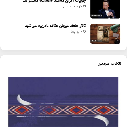
جزئیات اکران مستند «ماسک» منتشر شد
22 ساعت پیش
تالار حافظ میزبان «کافه نادری» می‌شود
2 روز پیش
انتخاب سردبیر