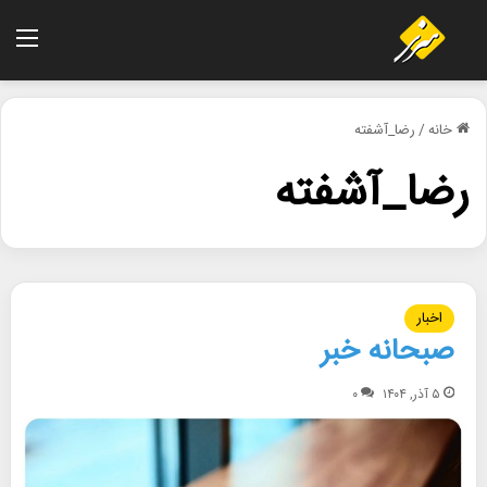
منو
خانه
/
رضا_آشفته
رضا_آشفته
اخبار
صبحانه خبر
۵ آذر, ۱۴۰۴
۰