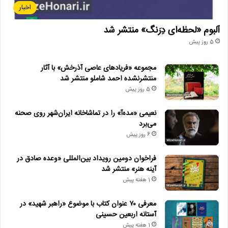
اخبار
آلبوم «لحظه‌ای دِرَنگ» منتشر شد
5 روز پیش
مجموعه «فریادهای عاصی آذرخش» با آثار
منتشرنشده احمد شاملو منتشر شد
5 روز پیش
نعیمی «مده‌آ» را در تماشاخانه ایران‌شهر روی صحنه
می‌برد
6 روز پیش
فراخوان دومین رویداد بین‌المللی «وعده صادق در
آینه هنر» منتشر شد
1 هفته پیش
معرفی ۷۰ عنوان کتاب با موضوع «راهبر شهید» در
آستانه اربعین حسینی
1 هفته پیش