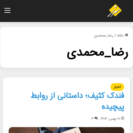
منو
خانه
/
رضا_محمدی
رضا_محمدی
اخبار
فندک کثیف؛ داستانی از روابط
پیچیده
۲۰ بهمن, ۱۴۰۳
۳