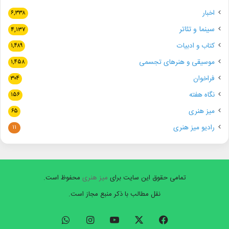
اخبار
۶,۳۳۸
سینما و تئاتر
۴,۱۳۷
کتاب و ادبیات
۱,۴۸۹
موسیقی و هنرهای تجسمی
۱,۴۵۸
فراخوان
۳۰۴
نگاه هفته
۱۵۶
میز هنری
۶۵
رادیو میز هنری
۱۱
تمامی حقوق این سایت برای
میز هنری
محفوظ است.
نقل مطالب با ذکر منبع مجاز است.
فیسبوک
ایکس
یوتیوب
اینستاگرام
واتس