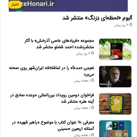
اخبار
آلبوم «لحظه‌ای دِرَنگ» منتشر شد
6 روز پیش
مجموعه «فریادهای عاصی آذرخش» با آثار
منتشرنشده احمد شاملو منتشر شد
6 روز پیش
نعیمی «مده‌آ» را در تماشاخانه ایران‌شهر روی صحنه
می‌برد
1 هفته پیش
فراخوان دومین رویداد بین‌المللی «وعده صادق در
آینه هنر» منتشر شد
1 هفته پیش
معرفی ۷۰ عنوان کتاب با موضوع «راهبر شهید» در
آستانه اربعین حسینی
1 هفته پیش