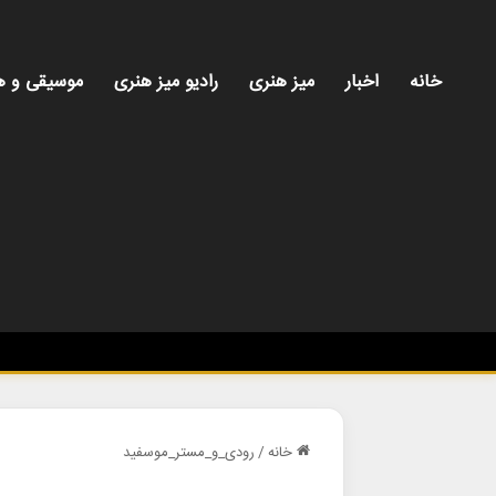
خانه
اخبار
میز هنری
رادیو میز هنری
موسیقی و ه
خانه
/
رودی_و_مستر_موسفید