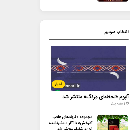
انتخاب سردبیر
اخبار
آلبوم «لحظه‌ای دِرَنگ» منتشر شد
1 هفته پیش
مجموعه «فریادهای عاصی
آذرخش» با آثار منتشرنشده
احمد شاملو منتشر شد