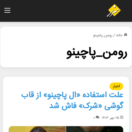
منو
خانه
/
رومن_پاچینو
رومن_پاچینو
اخبار
علت استفاده «ال پاچینو» از قاب
گوشی «شرک» فاش شد
۲۵ مهر, ۱۴۰۳
۰