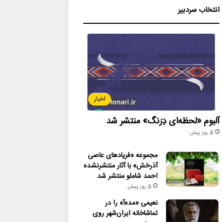
انتخاب سردبیر
اخبار
آلبوم «لحظه‌ای دِرَنگ» منتشر شد
5 روز پیش
مجموعه «فریادهای عاصی
آذرخش» با آثار منتشرنشده
احمد شاملو منتشر شد
5 روز پیش
نعیمی «مده‌آ» را در
تماشاخانه ایران‌شهر روی