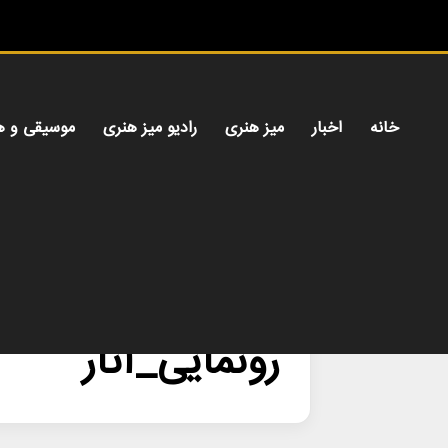
خانه
اخبار
میز هنری
رادیو میز هنری
موسیقی و ه
خانه
/
رونمایی_آثار
رونمایی_آثار