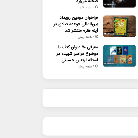
صحنه می‌برد
6 روز پیش
فراخوان دومین رویداد
بین‌المللی «وعده صادق در
آینه هنر» منتشر شد
1 هفته پیش
معرفی ۷۰ عنوان کتاب با
موضوع «راهبر شهید» در
آستانه اربعین حسینی
1 هفته پیش