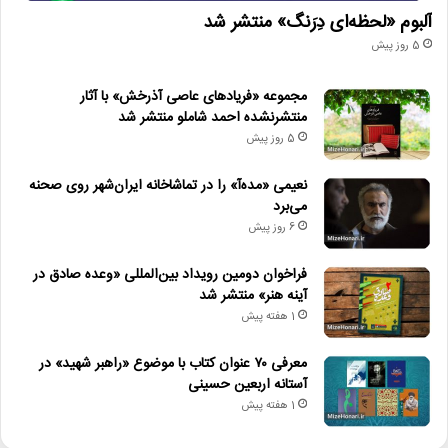
آلبوم «لحظه‌ای دِرَنگ» منتشر شد
5 روز پیش
مجموعه «فریادهای عاصی آذرخش» با آثار
منتشرنشده احمد شاملو منتشر شد
5 روز پیش
نعیمی «مده‌آ» را در تماشاخانه ایران‌شهر روی صحنه
می‌برد
6 روز پیش
فراخوان دومین رویداد بین‌المللی «وعده صادق در
آینه هنر» منتشر شد
1 هفته پیش
معرفی ۷۰ عنوان کتاب با موضوع «راهبر شهید» در
آستانه اربعین حسینی
1 هفته پیش