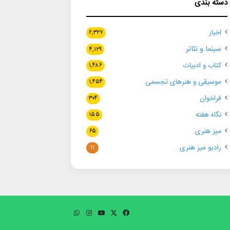
دسته بندی
اخبار
۶,۳۲۷
سینما و تئاتر
۴,۱۲۹
کتاب و ادبیات
۱,۴۸۶
موسیقی و هنرهای تجسمی
۱,۴۵۴
فراخوان
۳۰۴
نگاه هفته
۱۵۵
میز هنری
۶۵
رادیو میز هنری
۱۱
فیسبوک
ایکس
یوتیوب
اینستاگرام
واتس
آپ