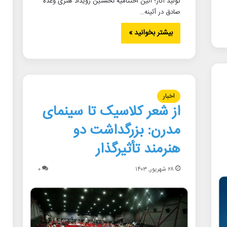
تولید آثار؛ آئین اختتامیه نخستین رویداد هنری وعده
صادق در آئینه…
بیشتر بخوانید »
اخبار
از شعر کلاسیک تا سینمای
مدرن: بزرگداشت دو
هنرمند تأثیرگذار
۲۸ شهریور, ۱۴۰۳
۰