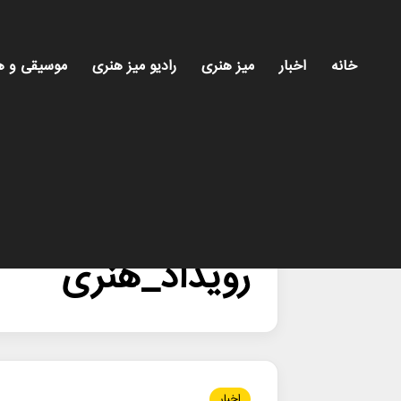
خانه
اخبار
میز هنری
رادیو میز هنری
موسیقی و ه
خانه
/
رویداد_هنری
رویداد_هنری
اخبار