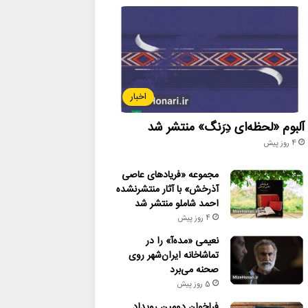
اخبار
آلبوم «لحظه‌ای دِرَنگ» منتشر شد
4 روز پیش
مجموعه «فریادهای عاصی
آذرخش» با آثار منتشرنشده
احمد شاملو منتشر شد
4 روز پیش
نعیمی «مده‌آ» را در
تماشاخانه ایران‌شهر روی
صحنه می‌برد
5 روز پیش
فراخوان دومین رویداد