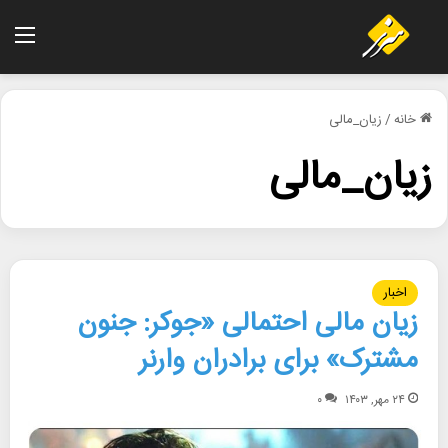
منو
خانه
/
زیان_مالی
زیان_مالی
اخبار
زیان مالی احتمالی «جوکر: جنون
مشترک» برای برادران وارنر
۲۴ مهر, ۱۴۰۳
۰