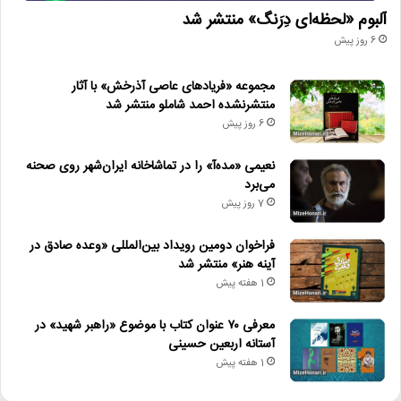
آلبوم «لحظه‌ای دِرَنگ» منتشر شد
6 روز پیش
مجموعه «فریادهای عاصی آذرخش» با آثار
منتشرنشده احمد شاملو منتشر شد
6 روز پیش
نعیمی «مده‌آ» را در تماشاخانه ایران‌شهر روی صحنه
می‌برد
7 روز پیش
فراخوان دومین رویداد بین‌المللی «وعده صادق در
آینه هنر» منتشر شد
1 هفته پیش
معرفی ۷۰ عنوان کتاب با موضوع «راهبر شهید» در
آستانه اربعین حسینی
1 هفته پیش