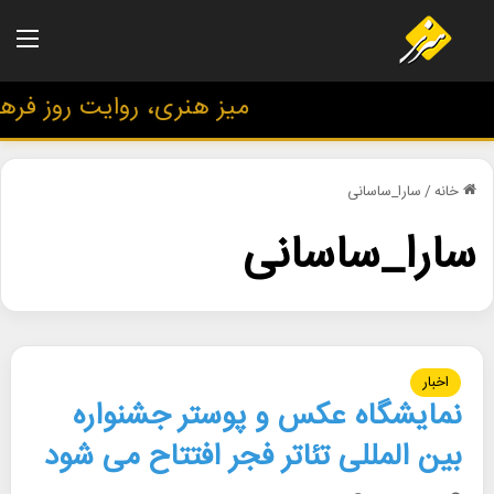
منو
میز هنری، روایت روز فرهنگ
خانه
/
سارا_ساسانی
سارا_ساسانی
اخبار
نمایشگاه عکس و پوستر جشنواره
بین المللی تئاتر فجر افتتاح می شود