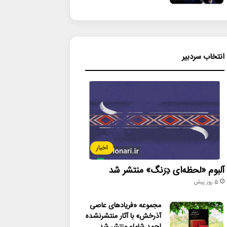
انتخاب سردبیر
اخبار
آلبوم «لحظه‌ای دِرَنگ» منتشر شد
5 روز پیش
مجموعه «فریادهای عاصی
آذرخش» با آثار منتشرنشده
احمد شاملو منتشر شد