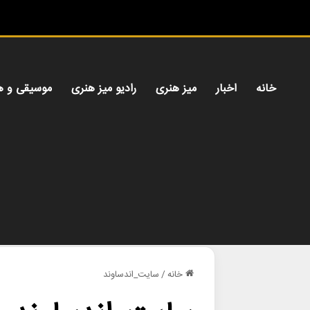
خانه
اخبار
میز هنری
رادیو میز هنری
موسیقی و ه
خانه
/
سایت_اندساوند