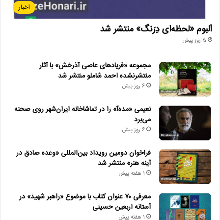
اخبار
آلبوم «لحظه‌ای دِرَنگ» منتشر شد
5 روز پیش
مجموعه «فریادهای عاصی آذرخش» با آثار
منتشرنشده احمد شاملو منتشر شد
6 روز پیش
نعیمی «مده‌آ» را در تماشاخانه ایران‌شهر روی صحنه
می‌برد
6 روز پیش
فراخوان دومین رویداد بین‌المللی «وعده صادق در
آینه هنر» منتشر شد
1 هفته پیش
معرفی ۷۰ عنوان کتاب با موضوع «راهبر شهید» در
آستانه اربعین حسینی
1 هفته پیش