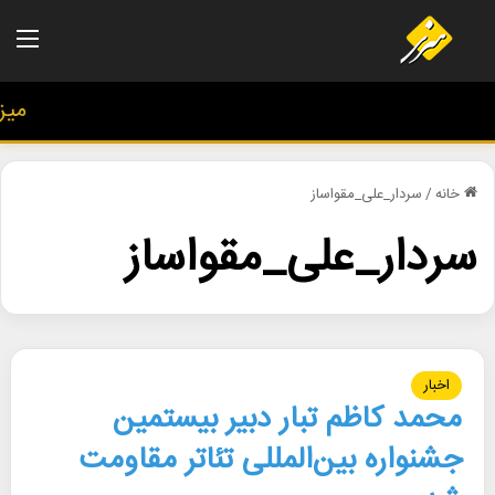
منو
میز ه
خانه
/
سردار_علی_مقواساز
سردار_علی_مقواساز
اخبار
محمد کاظم تبار دبیر بیستمین
جشنواره بین‌المللی تئاتر مقاومت