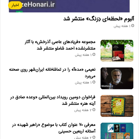
اخبار
آلبوم «لحظه‌ای دِرَنگ» منتشر شد
1 هفته پیش
مجموعه «فریادهای عاصی آذرخش» با آثار
منتشرنشده احمد شاملو منتشر شد
1 هفته پیش
نعیمی «مده‌آ» را در تماشاخانه ایران‌شهر روی صحنه
می‌برد
1 هفته پیش
فراخوان دومین رویداد بین‌المللی «وعده صادق در
آینه هنر» منتشر شد
2 هفته پیش
معرفی ۷۰ عنوان کتاب با موضوع «راهبر شهید» در
آستانه اربعین حسینی
2 هفته پیش