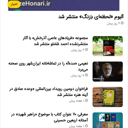
اخبار
آلبوم «لحظه‌ای دِرَنگ» منتشر شد
6 روز پیش
مجموعه «فریادهای عاصی آذرخش» با آثار
منتشرنشده احمد شاملو منتشر شد
6 روز پیش
نعیمی «مده‌آ» را در تماشاخانه ایران‌شهر روی صحنه
می‌برد
7 روز پیش
فراخوان دومین رویداد بین‌المللی «وعده صادق در
آینه هنر» منتشر شد
1 هفته پیش
معرفی ۷۰ عنوان کتاب با موضوع «راهبر شهید» در
آستانه اربعین حسینی
1 هفته پیش