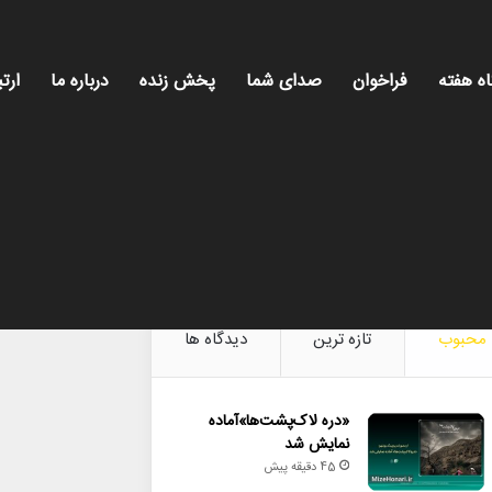
اه هفته
فراخوان
صدای شما
پخش زنده
درباره ما
ارتب
میز هن
محبوب
تازه ترین
دیدگاه ها
«دره لاک‌پشت‌ها»آماده
نمایش شد
45 دقیقه پیش