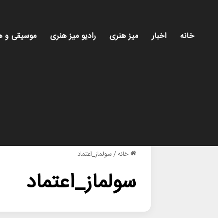
خانه
اخبار
میز هنری
رادیو میز هنری
موسیقی و ه
خانه
/
سولماز_اعتماد
سولماز_اعتماد