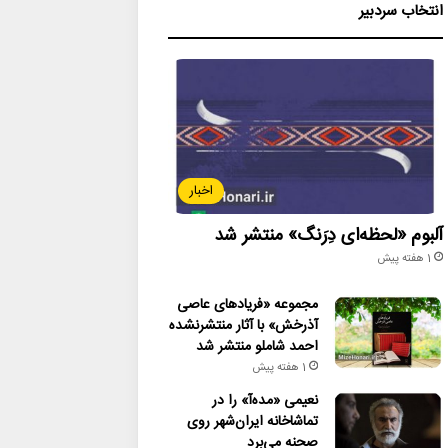
انتخاب سردبیر
اخبار
آلبوم «لحظه‌ای دِرَنگ» منتشر شد
1 هفته پیش
مجموعه «فریادهای عاصی
آذرخش» با آثار منتشرنشده
احمد شاملو منتشر شد
1 هفته پیش
نعیمی «مده‌آ» را در
تماشاخانه ایران‌شهر روی
صحنه می‌برد