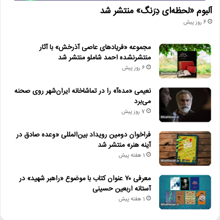
آلبوم «لحظه‌ای دِرَنگ» منتشر شد
6 روز پیش
مجموعه «فریادهای عاصی آذرخش» با آثار
منتشرنشده احمد شاملو منتشر شد
6 روز پیش
نعیمی «مده‌آ» را در تماشاخانه ایران‌شهر روی صحنه
می‌برد
7 روز پیش
فراخوان دومین رویداد بین‌المللی «وعده صادق در
آینه هنر» منتشر شد
1 هفته پیش
معرفی ۷۰ عنوان کتاب با موضوع «راهبر شهید» در
آستانه اربعین حسینی
1 هفته پیش