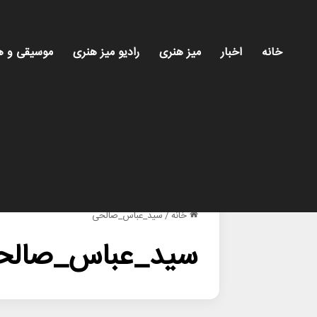
خانه
اخبار
میز هنری
رادیو میز هنری
موسیقی و ه
خانه
/
سید_عباس_صالحی
سید_عباس_صالح