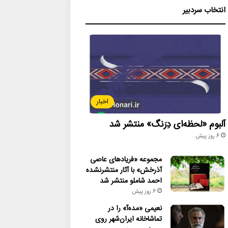
انتخاب سردبیر
اخبار
آلبوم «لحظه‌ای دِرَنگ» منتشر شد
6 روز پیش
مجموعه «فریادهای عاصی
آذرخش» با آثار منتشرنشده
احمد شاملو منتشر شد
6 روز پیش
نعیمی «مده‌آ» را در
تماشاخانه ایران‌شهر روی