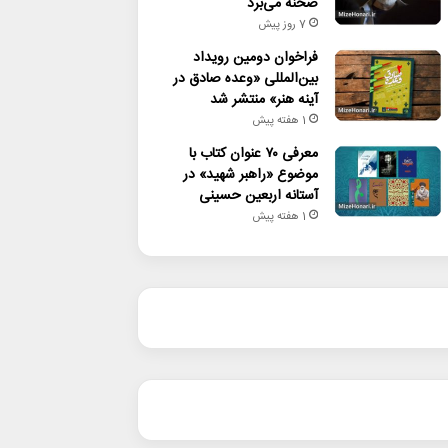
صحنه می‌برد
7 روز پیش
فراخوان دومین رویداد
بین‌المللی «وعده صادق در
آینه هنر» منتشر شد
1 هفته پیش
معرفی ۷۰ عنوان کتاب با
موضوع «راهبر شهید» در
آستانه اربعین حسینی
1 هفته پیش