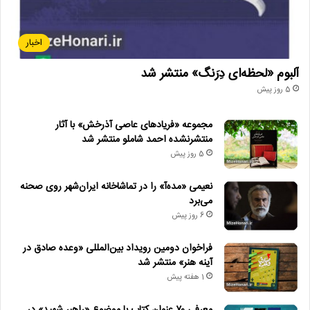
اخبار
آلبوم «لحظه‌ای دِرَنگ» منتشر شد
5 روز پیش
مجموعه «فریادهای عاصی آذرخش» با آثار
منتشرنشده احمد شاملو منتشر شد
5 روز پیش
نعیمی «مده‌آ» را در تماشاخانه ایران‌شهر روی صحنه
می‌برد
6 روز پیش
فراخوان دومین رویداد بین‌المللی «وعده صادق در
آینه هنر» منتشر شد
1 هفته پیش
معرفی ۷۰ عنوان کتاب با موضوع «راهبر شهید» در