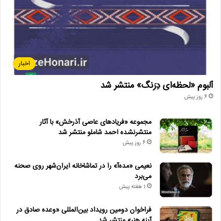
اخبار
آلبوم «لحظه‌ای دِرَنگ» منتشر شد
6 روز پیش
مجموعه «فریادهای عاصی آذرخش» با آثار
منتشرنشده احمد شاملو منتشر شد
6 روز پیش
نعیمی «مده‌آ» را در تماشاخانه ایران‌شهر روی صحنه
می‌برد
1 هفته پیش
فراخوان دومین رویداد بین‌المللی «وعده صادق در
آینه هنر» منتشر شد