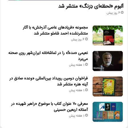
آلبوم «لحظه‌ای دِرَنگ» منتشر شد
6 روز پیش
مجموعه «فریادهای عاصی آذرخش» با آثار
منتشرنشده احمد شاملو منتشر شد
6 روز پیش
نعیمی «مده‌آ» را در تماشاخانه ایران‌شهر روی صحنه
می‌برد
1 هفته پیش
فراخوان دومین رویداد بین‌المللی «وعده صادق در
آینه هنر» منتشر شد
1 هفته پیش
معرفی ۷۰ عنوان کتاب با موضوع «راهبر شهید» در
آستانه اربعین حسینی
1 هفته پیش