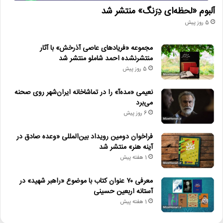
آلبوم «لحظه‌ای دِرَنگ» منتشر شد
5 روز پیش
مجموعه «فریادهای عاصی آذرخش» با آثار
منتشرنشده احمد شاملو منتشر شد
5 روز پیش
نعیمی «مده‌آ» را در تماشاخانه ایران‌شهر روی صحنه
می‌برد
6 روز پیش
فراخوان دومین رویداد بین‌المللی «وعده صادق در
آینه هنر» منتشر شد
1 هفته پیش
معرفی ۷۰ عنوان کتاب با موضوع «راهبر شهید» در
آستانه اربعین حسینی
1 هفته پیش