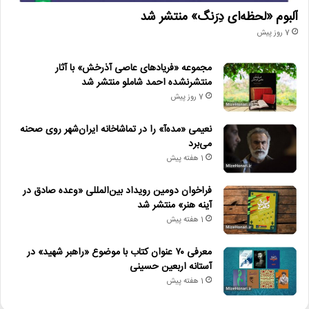
آلبوم «لحظه‌ای دِرَنگ» منتشر شد
7 روز پیش
مجموعه «فریادهای عاصی آذرخش» با آثار
منتشرنشده احمد شاملو منتشر شد
7 روز پیش
نعیمی «مده‌آ» را در تماشاخانه ایران‌شهر روی صحنه
می‌برد
1 هفته پیش
فراخوان دومین رویداد بین‌المللی «وعده صادق در
آینه هنر» منتشر شد
1 هفته پیش
معرفی ۷۰ عنوان کتاب با موضوع «راهبر شهید» در
آستانه اربعین حسینی
1 هفته پیش