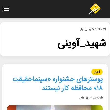
منو
خانه
/
شهید_آوینی
شهید_آوینی
اخبار
پوسترهای جشنواره «سینماحقیقت
۱۸» محافظه کار نیستند
۱۰ آذر, ۱۴۰۳
۰