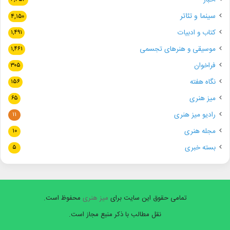
اخبار
سینما و تئاتر
۴,۱۵۰
کتاب و ادبیات
۱,۴۹۱
موسیقی و هنرهای تجسمی
۱,۴۶۱
فراخوان
۳۰۵
نگاه هفته
۱۵۶
میز هنری
۶۵
رادیو میز هنری
۱۱
مجله هنری
۱۰
بسته خبری
۵
تمامی حقوق این سایت برای
میز هنری
محفوظ است.
نقل مطالب با ذکر منبع مجاز است.