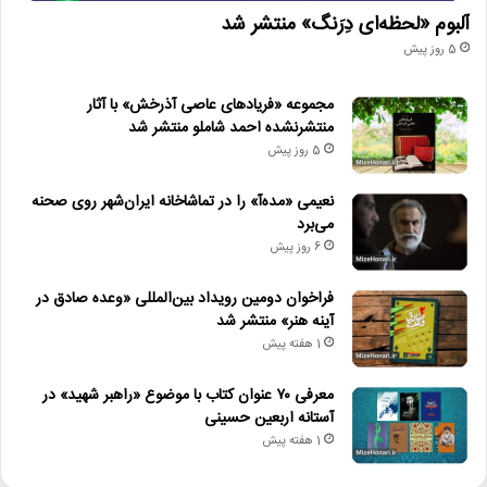
آلبوم «لحظه‌ای دِرَنگ» منتشر شد
5 روز پیش
مجموعه «فریادهای عاصی آذرخش» با آثار
منتشرنشده احمد شاملو منتشر شد
5 روز پیش
نعیمی «مده‌آ» را در تماشاخانه ایران‌شهر روی صحنه
می‌برد
6 روز پیش
فراخوان دومین رویداد بین‌المللی «وعده صادق در
آینه هنر» منتشر شد
1 هفته پیش
معرفی ۷۰ عنوان کتاب با موضوع «راهبر شهید» در
آستانه اربعین حسینی
1 هفته پیش