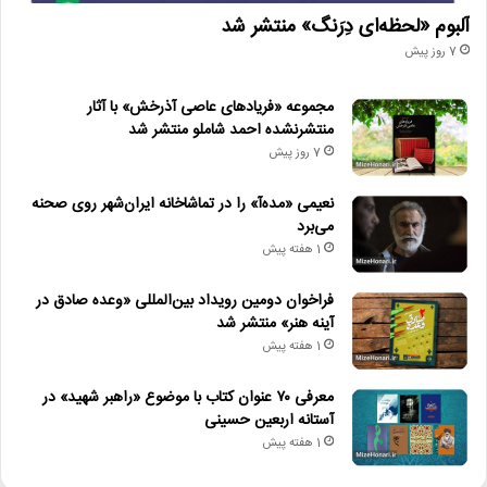
آلبوم «لحظه‌ای دِرَنگ» منتشر شد
7 روز پیش
مجموعه «فریادهای عاصی آذرخش» با آثار
منتشرنشده احمد شاملو منتشر شد
7 روز پیش
نعیمی «مده‌آ» را در تماشاخانه ایران‌شهر روی صحنه
می‌برد
1 هفته پیش
فراخوان دومین رویداد بین‌المللی «وعده صادق در
آینه هنر» منتشر شد
1 هفته پیش
معرفی ۷۰ عنوان کتاب با موضوع «راهبر شهید» در
آستانه اربعین حسینی
1 هفته پیش