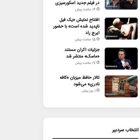
در فیلم جدید اسکورسیزی
14 ساعت پیش
افتتاح نمایش «یک فیل
ناپدید شده است» با حضور
ایرج راد
15 ساعت پیش
جزئیات اکران مستند
«ماسک» منتشر شد
17 ساعت پیش
تالار حافظ میزبان «کافه
نادری» می‌شود
1 روز پیش
انتخاب سردبیر