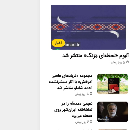
اخبار
آلبوم «لحظه‌ای دِرَنگ» منتشر شد
5 روز پیش
مجموعه «فریادهای عاصی
آذرخش» با آثار منتشرنشده
احمد شاملو منتشر شد
5 روز پیش
نعیمی «مده‌آ» را در
تماشاخانه ایران‌شهر روی
صحنه می‌برد
6 روز پیش