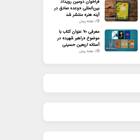
فراخوان دومین رویداد
بین‌المللی «وعده صادق در
آینه هنر» منتشر شد
1 هفته پیش
معرفی ۷۰ عنوان کتاب با
موضوع «راهبر شهید» در
آستانه اربعین حسینی
1 هفته پیش