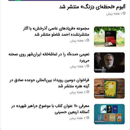
آلبوم «لحظه‌ای دِرَنگ» منتشر شد
1 هفته پیش
مجموعه «فریادهای عاصی آذرخش» با آثار
منتشرنشده احمد شاملو منتشر شد
1 هفته پیش
نعیمی «مده‌آ» را در تماشاخانه ایران‌شهر روی صحنه
می‌برد
1 هفته پیش
فراخوان دومین رویداد بین‌المللی «وعده صادق در
آینه هنر» منتشر شد
2 هفته پیش
معرفی ۷۰ عنوان کتاب با موضوع «راهبر شهید» در
آستانه اربعین حسینی
2 هفته پیش