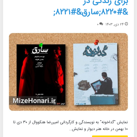
برای زندگی در
&#۸۲۲۰;سارق&#۸۲۲۱;
۲۴ دی, ۱۴۰۳
۰
نمایش "گداخونه" به نویسندگی و کارگردانی امیررضا ‌هنکووال از ۳۰ دی تا
۱۰ بهمن در خانه هنر دیوار و نمایش…