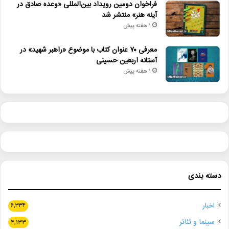
فراخوان دومین رویداد بین‌المللی «وعده صادق در
آینه هنر» منتشر شد
1 هفته پیش
معرفی ۷۰ عنوان کتاب با موضوع «راهبر شهید» در
آستانه اربعین حسینی
1 هفته پیش
دسته بندی
اخبار
۶,۳۳۴
سینما و تئاتر
۴,۱۳۳