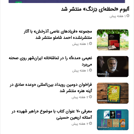
آلبوم «لحظه‌ای دِرَنگ» منتشر شد
1 هفته پیش
مجموعه «فریادهای عاصی آذرخش» با آثار
منتشرنشده احمد شاملو منتشر شد
1 هفته پیش
نعیمی «مده‌آ» را در تماشاخانه ایران‌شهر روی صحنه
می‌برد
1 هفته پیش
فراخوان دومین رویداد بین‌المللی «وعده صادق در
آینه هنر» منتشر شد
2 هفته پیش
معرفی ۷۰ عنوان کتاب با موضوع «راهبر شهید» در
آستانه اربعین حسینی
2 هفته پیش