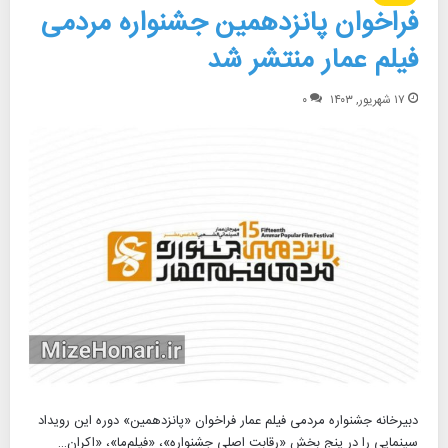
فراخوان پانزدهمین جشنواره مردمی
فیلم عمار منتشر شد
۱۷ شهریور, ۱۴۰۳
۰
دبیرخانه جشنواره مردمی فیلم عمار فراخوان «پانزدهمین» دوره این رویداد
سینمایی را در پنج بخش «رقابت اصلی جشنواره»، «فیلم‌ما»، «اکران…