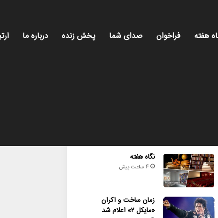
اه هفته
فراخوان
صدای شما
پخش زنده
درباره ما
ارتب
میز هنری؛ روایت روز فرهنگ و هنر، با تازه‌ترین اخبا
محبوب
تازه ترین
دیدگاه ها
نگاه هفته
4 ساعت پیش
زمان ساخت و اکران
«مایکل ۲» اعلام شد