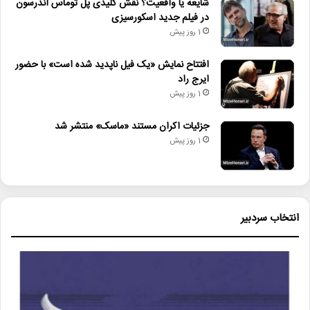
شایعه یا واقعیت؟ نقش کلیدی پل توماس اندرسون
در فیلم جدید اسکورسیزی
1 روز پیش
افتتاح نمایش «یک فیل ناپدید شده است» با حضور
ایرج راد
1 روز پیش
جزئیات اکران مستند «ماسک» منتشر شد
1 روز پیش
انتخاب سردبیر