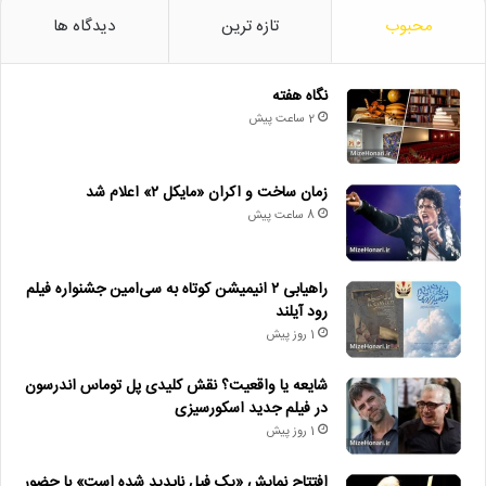
محبوب
تازه ترین
دیدگاه ها
نگاه هفته
2 ساعت پیش
زمان ساخت و اکران «مایکل ۲» اعلام شد
8 ساعت پیش
راهیابی ۲ انیمیشن کوتاه به سی‌امین جشنواره فیلم
رود آیلند
1 روز پیش
شایعه یا واقعیت؟ نقش کلیدی پل توماس اندرسون
در فیلم جدید اسکورسیزی
1 روز پیش
افتتاح نمایش «یک فیل ناپدید شده است» با حضور