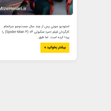
استودیو سونی پس از چند سال جست‌وجو سرانجام
کارگردان فیلم «مرد-عنکبوتی ۴» (Spider-Man 4) را
پیدا کرده است. اما طبق…
بیشتر بخوانید »