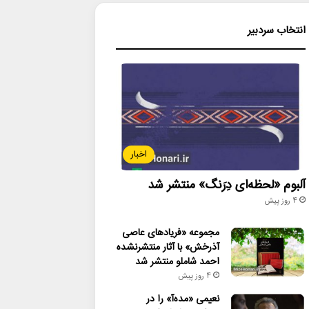
انتخاب سردبیر
اخبار
آلبوم «لحظه‌ای دِرَنگ» منتشر شد
4 روز پیش
مجموعه «فریادهای عاصی
آذرخش» با آثار منتشرنشده
احمد شاملو منتشر شد
4 روز پیش
نعیمی «مده‌آ» را در