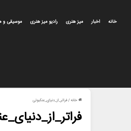
خانه
اخبار
میز هنری
رادیو میز هنری
موسیقی و ه
خانه
/
فراتر_از_دنیای_عنکبوتی
فراتر_از_دنیای_عن