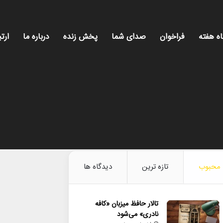
اه هفته
فراخوان
صدای شما
پخش زنده
درباره ما
ارتب
محبوب
تازه ترین
دیدگاه ها
تالار حافظ میزبان «کافه
نادری» می‌شود