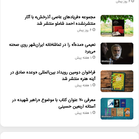
6 روز پیش
مجموعه «فریادهای عاصی آذرخش» با آثار
منتشرنشده احمد شاملو منتشر شد
6 روز پیش
نعیمی «مده‌آ» را در تماشاخانه ایران‌شهر روی صحنه
می‌برد
1 هفته پیش
فراخوان دومین رویداد بین‌المللی «وعده صادق در
آینه هنر» منتشر شد
1 هفته پیش
معرفی ۷۰ عنوان کتاب با موضوع «راهبر شهید» در
آستانه اربعین حسینی
1 هفته پیش