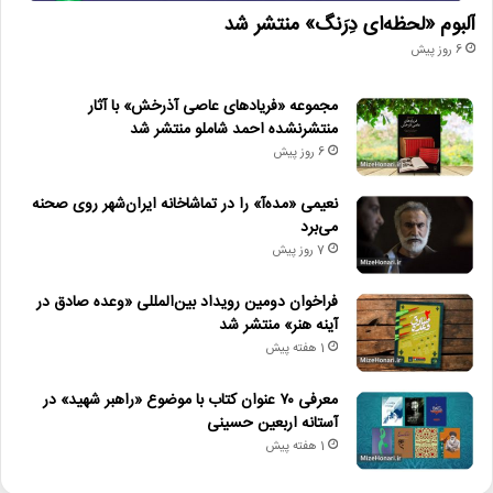
آلبوم «لحظه‌ای دِرَنگ» منتشر شد
6 روز پیش
مجموعه «فریادهای عاصی آذرخش» با آثار
منتشرنشده احمد شاملو منتشر شد
6 روز پیش
نعیمی «مده‌آ» را در تماشاخانه ایران‌شهر روی صحنه
می‌برد
7 روز پیش
فراخوان دومین رویداد بین‌المللی «وعده صادق در
آینه هنر» منتشر شد
1 هفته پیش
معرفی ۷۰ عنوان کتاب با موضوع «راهبر شهید» در
آستانه اربعین حسینی
1 هفته پیش