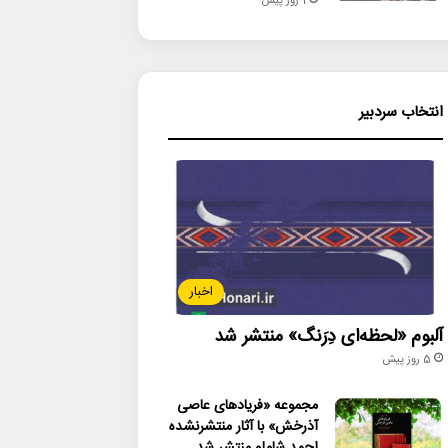
1 روز پیش
انتخاب سردبیر
اخبار
آلبوم «لحظه‌ای دِرَنگ» منتشر شد
5 روز پیش
مجموعه «فریادهای عاصی
آذرخش» با آثار منتشرنشده
احمد شاملو منتشر شد