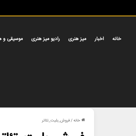
خانه
اخبار
میز هنری
رادیو میز هنری
موسیقی و ه
خانه
/
فروش_بلیت_تئاتر