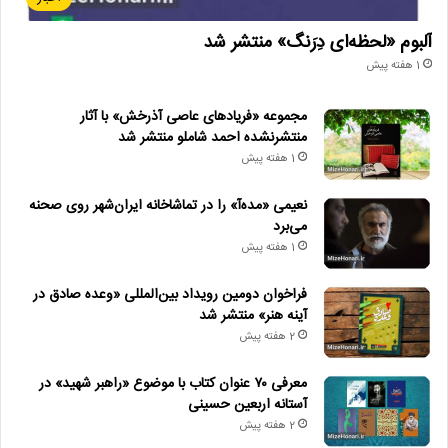
آلبوم «لحظه‌ای دِرَنگ» منتشر شد
1 هفته پیش
مجموعه «فریادهای عاصی آذرخش» با آثار
منتشرنشده احمد شاملو منتشر شد
1 هفته پیش
نعیمی «مده‌آ» را در تماشاخانه ایران‌شهر روی صحنه
می‌برد
1 هفته پیش
فراخوان دومین رویداد بین‌المللی «وعده صادق در
آینه هنر» منتشر شد
2 هفته پیش
معرفی ۷۰ عنوان کتاب با موضوع «راهبر شهید» در
آستانه اربعین حسینی
2 هفته پیش