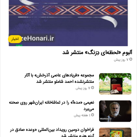
اخبار
آلبوم «لحظه‌ای دِرَنگ» منتشر شد
7 روز پیش
مجموعه «فریادهای عاصی آذرخش» با آثار
منتشرنشده احمد شاملو منتشر شد
7 روز پیش
نعیمی «مده‌آ» را در تماشاخانه ایران‌شهر روی صحنه
می‌برد
1 هفته پیش
فراخوان دومین رویداد بین‌المللی «وعده صادق در
آینه هنر» منتشر شد