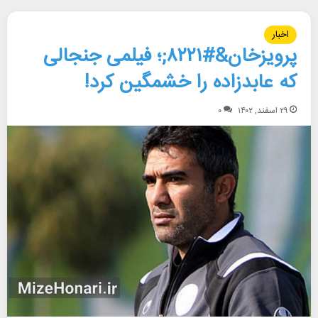
اخبار
پرویزخان&#۸۲۲۱;؛ فیلمی جنجالی
که عابدزاده را خشمگین کرد!
۲۹ اسفند, ۱۴۰۲
۰