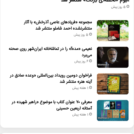
آلبوم «لحظه‌ای دِرَنگ» منتشر شد
5 روز پیش
مجموعه «فریادهای عاصی آذرخش» با آثار
منتشرنشده احمد شاملو منتشر شد
5 روز پیش
نعیمی «مده‌آ» را در تماشاخانه ایران‌شهر روی صحنه
می‌برد
6 روز پیش
فراخوان دومین رویداد بین‌المللی «وعده صادق در
آینه هنر» منتشر شد
1 هفته پیش
معرفی ۷۰ عنوان کتاب با موضوع «راهبر شهید» در
آستانه اربعین حسینی
1 هفته پیش