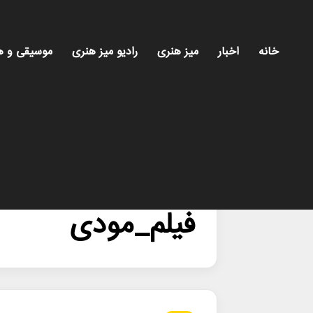
خانه
اخبار
میز هنری
رادیو میز هنری
موسیقی و ه
خانه
/
فیلم_مودی
فیلم_مودی