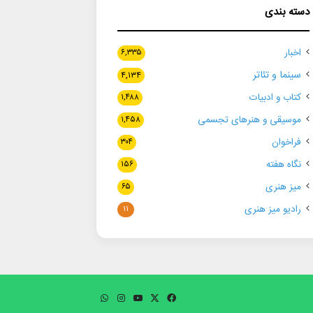
دسته بندی
اخبار
۶,۳۳۵
سینما و تئاتر
۴,۱۳۴
کتاب و ادبیات
۱,۴۸۸
موسیقی و هنرهای تجسمی
۱,۴۵۸
فراخوان
۳۰۴
نگاه هفته
۱۵۶
میز هنری
۶۵
رادیو میز هنری
۱۱
فیسبوک
ایکس
یوتیوب
اینستاگرام
واتس