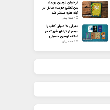
فراخوان دومین رویداد
بین‌المللی «وعده صادق در
آینه هنر» منتشر شد
1 هفته پیش
معرفی ۷۰ عنوان کتاب با
موضوع «راهبر شهید» در
آستانه اربعین حسینی
1 هفته پیش