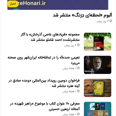
اخبار
آلبوم «لحظه‌ای دِرَنگ» منتشر شد
6 روز پیش
مجموعه «فریادهای عاصی آذرخش» با آثار
منتشرنشده احمد شاملو منتشر شد
6 روز پیش
نعیمی «مده‌آ» را در تماشاخانه ایران‌شهر روی صحنه
می‌برد
1 هفته پیش
فراخوان دومین رویداد بین‌المللی «وعده صادق در
آینه هنر» منتشر شد
1 هفته پیش
معرفی ۷۰ عنوان کتاب با موضوع «راهبر شهید» در
آستانه اربعین حسینی
1 هفته پیش