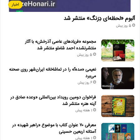
اخبار
آلبوم «لحظه‌ای دِرَنگ» منتشر شد
5 روز پیش
مجموعه «فریادهای عاصی آذرخش» با آثار
منتشرنشده احمد شاملو منتشر شد
5 روز پیش
نعیمی «مده‌آ» را در تماشاخانه ایران‌شهر روی صحنه
می‌برد
6 روز پیش
فراخوان دومین رویداد بین‌المللی «وعده صادق در
آینه هنر» منتشر شد
1 هفته پیش
معرفی ۷۰ عنوان کتاب با موضوع «راهبر شهید» در
آستانه اربعین حسینی
1 هفته پیش