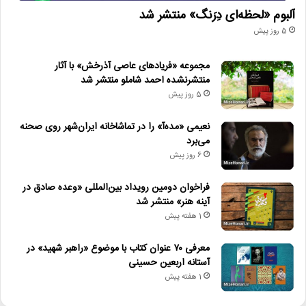
آلبوم «لحظه‌ای دِرَنگ» منتشر شد
5 روز پیش
مجموعه «فریادهای عاصی آذرخش» با آثار
منتشرنشده احمد شاملو منتشر شد
5 روز پیش
نعیمی «مده‌آ» را در تماشاخانه ایران‌شهر روی صحنه
می‌برد
6 روز پیش
فراخوان دومین رویداد بین‌المللی «وعده صادق در
آینه هنر» منتشر شد
1 هفته پیش
معرفی ۷۰ عنوان کتاب با موضوع «راهبر شهید» در
آستانه اربعین حسینی
1 هفته پیش